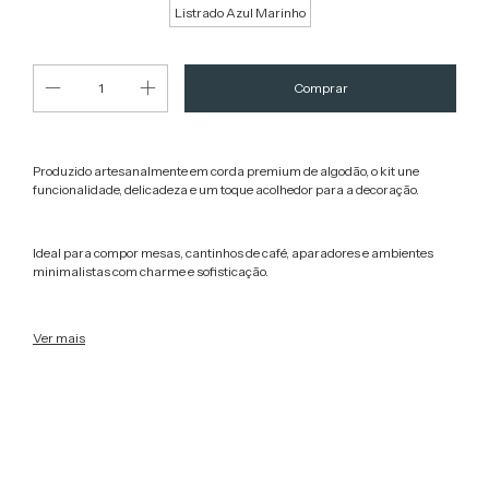
Listrado Azul Marinho
Produzido artesanalmente em corda premium de algodão, o kit une
funcionalidade, delicadeza e um toque acolhedor para a decoração.
Ideal para compor mesas, cantinhos de café, aparadores e ambientes
minimalistas com charme e sofisticação.
Medidas Aproximadas
Ver mais
* Cesto: 12 cm de base x 6 cm de altura
* Porta-copo: 12 cm de diâmetro