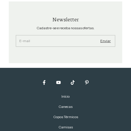
✨ Produção artesanal
✨ Design minimalista
Newsletter
✨ Disponível em diversas cores
✨ Peças leves e resistentes
Cadastre-se e receba nossas ofertas.
Início
Canecas
Copos Térmicos
Camisas